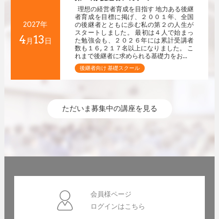
理想の経営者育成を目指す 地力ある後継
者育成を目標に掲げ、２００１年、全国
2027年
の後継者とともに歩む私の第２の人生が
スタートしました。 最初は４人で始まっ
4
13
月
日
た勉強会も、２０２６年には累計受講者
数も１６,２１７名以上になりました。 こ
れまで後継者に求められる基礎力をお...
後継者向け 基礎スクール
ただいま募集中の講座を見る
会員様ページ
ログインはこちら