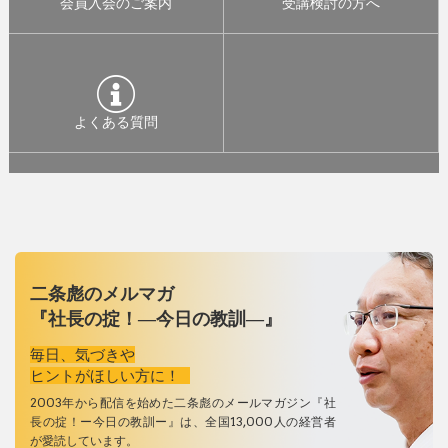
会員入会のご案内
受講検討の方へ
よくある質問
二条彪のメルマガ
『社長の掟！―今日の教訓―』
毎日、気づきや
ヒントがほしい方に！
2003年から配信を始めた二条彪のメールマガジン『社
長の掟！ー今日の教訓ー』は、全国13,000人の経営者
が愛読しています。