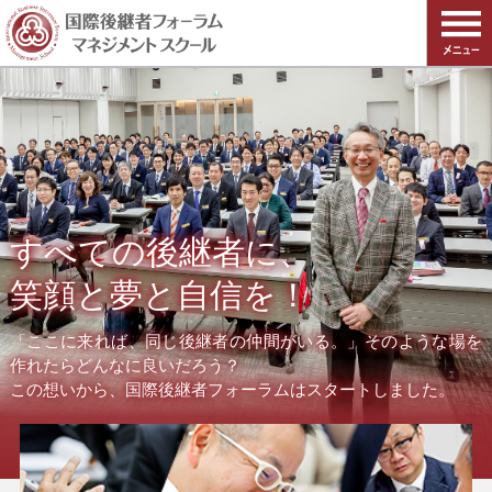
すべての後継者に、
笑顔と夢と自信を！
「ここに来れば、同じ後継者の仲間がいる。」そのような場を
作れたらどんなに良いだろう？
この想いから、国際後継者フォーラムはスタートしました。