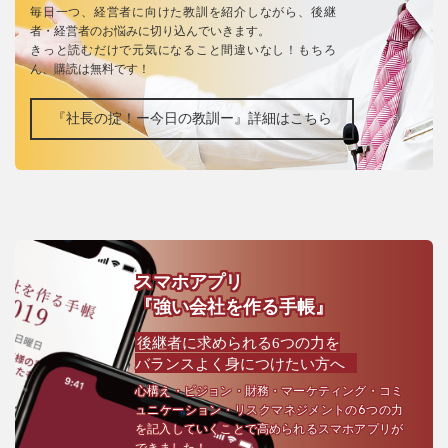
毎日一つ、経営者に向けた教訓を紹介しながら、後継
者・経営者のお悩みに切り込んでいきます。
きっと読むだけで元気になること間違いなし！もちろ
ん、購読は無料です！
『社長の掟！ー今日の教訓ー』詳細はこちら
スマホアプリ
『強い会社を作る手帳』
後継者に求められる6つの力を
バランスよく身につけたい方へ
心構え・ビジョン・財務・マーケティング・コミ
ュニケーション・リスクマネジメントの6つの力
を記入していくことで高められるスマホアプリが
できました！