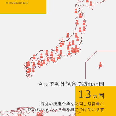
※2026年3月時点
今まで海外視察で訪れた国
13
ヵ国
海外の後継企業を訪問し経営者に
求められる広い見識を身につけています