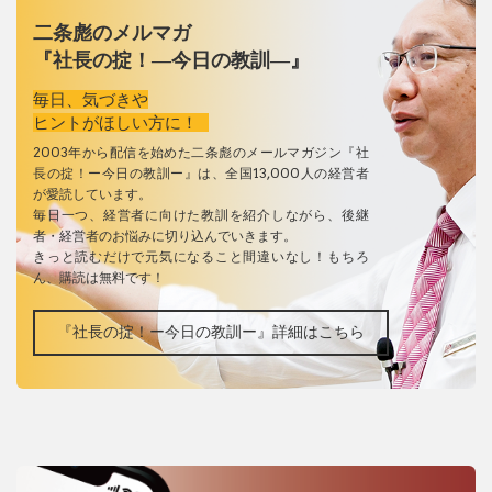
二条彪のメルマガ
『社長の掟！―今日の教訓―』
毎日、気づきや
ヒントがほしい方に！
2003年から配信を始めた二条彪のメールマガジン『社
長の掟！ー今日の教訓ー』は、全国13,000人の経営者
が愛読しています。
毎日一つ、経営者に向けた教訓を紹介しながら、後継
者・経営者のお悩みに切り込んでいきます。
きっと読むだけで元気になること間違いなし！もちろ
ん、購読は無料です！
『社長の掟！ー今日の教訓ー』詳細はこちら