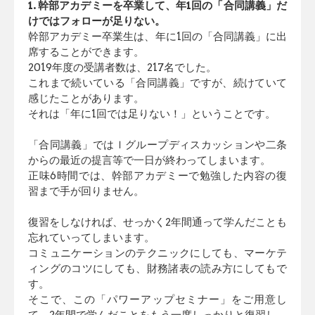
1. 幹部アカデミーを卒業して、年1回の「合同講義」だ
けではフォローが足りない。
幹部アカデミー卒業生は、年に1回の「合同講義」に出
席すること
ができます。
2019年度の受講者数は、217名でした。
これまで続いている「合同講義」ですが、続けていて
感じたこ
とがあります。
それは「年に1回では足りない！」ということです。
「合同講義」ではｌグループディスカッションや二条
からの最近の提
言等で一日が終わってしまいます。
正味6時間では、幹部アカデミーで勉強した内容の復
習まで手が回
りません。
復習をしなければ、せっかく2年間通って学んだことも
忘れていっ
てしまいます。
コミュニケーションのテクニックにしても、マーケテ
ィングのコツ
にしても、財務諸表の読み方にしてもで
す。
そこで、この「パワーアップセミナー」をご用意し
て、2年間で学
んだことをもう一度しっかりと復習し、