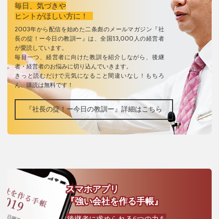
毎日、気づきや
ヒントがほしい方に！
2003年から配信を始めた二条彪のメールマガジン『社
長の掟！ー今日の教訓ー』は、全国13,000人の経営者
が愛読しています。
毎日一つ、経営者に向けた教訓を紹介しながら、後継
者・経営者のお悩みに切り込んでいきます。
きっと読むだけで元気になること間違いなし！もちろ
ん、購読は無料です！
『社長の掟！ー今日の教訓ー』詳細はこちら
スマホアプリ
『強い会社を作る手帳』
後継者に求められる6つの力を