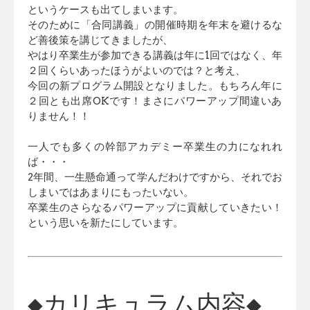
というケース
も出てしまいます。
そのために「合同講義」の開催時期を年末を避けるな
ど善後策を講
じてきましたが、
やはり卒業生が参加できる講義は年に1回ではなく、年
２回くらい
あったほうがよいのでは？と考え、
今回の新プログラム開設となり
ました。もちろん年に
２回とも出席OKです！まさにパワーアップ間違いあ
りません！！
一人でも多くの幹部アカデミー卒業生の力になれれ
ば・・・
2年間、一生懸命通って学んだわけですから、それでお
しまいでは
あまりにもったいない。
卒業生のさらなるパワーアップに貢献していきたい！
という思いを
新たにしています。
◆カリキュラム内容◆