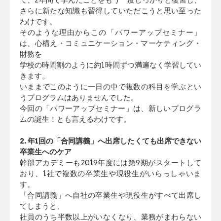
さらに新たな知識も習得していただこうと思い至った
わけです。
そのような理由からこの「パワーアップセミナー」
は、心構え・コ
ミュニケーション・マーケティング・
財務を
学校の時間割のように約1時間ずつ満遍なく学習してい
きます。
いままでこのように一日の中で複数の科目を学ぶとい
うプログラム
はありませんでした。
今回の「パワーアップセミナー」は、新しいプログラ
ムの誕生！とも言えるわけです。
2. 年1回の「合同講義」へ出席したくても出席できない
卒業生へ
のケア
幹部アカデミーも2019年度には第9期がスタートして
おり、1社で複数
の卒業生や現役生がいらっしゃいま
す。
「合同講義」へ自社の卒業生や現役生がすべて出席し
てしまうと、
社員のうち半数以上がいなくなり、業務がまわらない