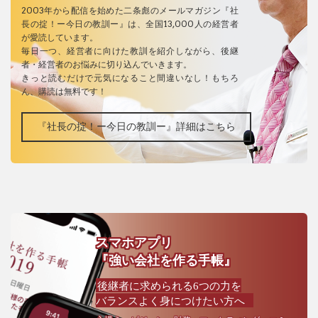
2003年から配信を始めた二条彪のメールマガジン『社
長の掟！ー今日の教訓ー』は、全国13,000人の経営者
が愛読しています。
毎日一つ、経営者に向けた教訓を紹介しながら、後継
者・経営者のお悩みに切り込んでいきます。
きっと読むだけで元気になること間違いなし！もちろ
ん、購読は無料です！
『社長の掟！ー今日の教訓ー』詳細はこちら
スマホアプリ
『強い会社を作る手帳』
後継者に求められる6つの力を
バランスよく身につけたい方へ