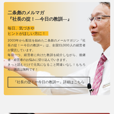
二条彪のメルマガ
『社長の掟！―今日の教訓―』
毎日、気づきや
ヒントがほしい方に！
2003年から配信を始めた二条彪のメールマガジン『社
長の掟！ー今日の教訓ー』は、全国13,000人の経営者
が愛読しています。
毎日一つ、経営者に向けた教訓を紹介しながら、後継
者・経営者のお悩みに切り込んでいきます。
きっと読むだけで元気になること間違いなし！もちろ
ん、購読は無料です！
『社長の掟！ー今日の教訓ー』詳細はこちら