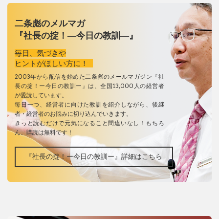
二条彪のメルマガ
『社長の掟！―今日の教訓―』
毎日、気づきや
ヒントがほしい方に！
2003年から配信を始めた二条彪のメールマガジン『社
長の掟！ー今日の教訓ー』は、全国13,000人の経営者
が愛読しています。
毎日一つ、経営者に向けた教訓を紹介しながら、後継
者・経営者のお悩みに切り込んでいきます。
きっと読むだけで元気になること間違いなし！もちろ
ん、購読は無料です！
『社長の掟！ー今日の教訓ー』詳細はこちら