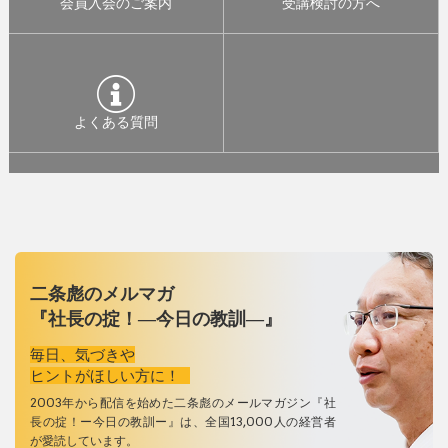
会員入会のご案内
受講検討の方へ
よくある質問
二条彪のメルマガ
『社長の掟！―今日の教訓―』
毎日、気づきや
ヒントがほしい方に！
2003年から配信を始めた二条彪のメールマガジン『社
長の掟！ー今日の教訓ー』は、全国13,000人の経営者
が愛読しています。