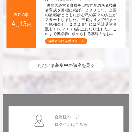
理想の経営者育成を目指す 地力ある後継
者育成を目標に掲げ、２００１年、全国
2027年
の後継者とともに歩む私の第２の人生が
スタートしました。 最初は４人で始まっ
4
13
月
日
た勉強会も、２０２６年には累計受講者
数も１６,２１７名以上になりました。 こ
れまで後継者に求められる基礎力をお...
後継者向け 基礎スクール
ただいま募集中の講座を見る
会員様ページ
ログインはこちら