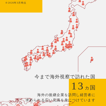
※2026年3月時点
今まで海外視察で訪れた国
13
ヵ国
海外の後継企業を訪問し経営者に
求められる広い見識を身につけています