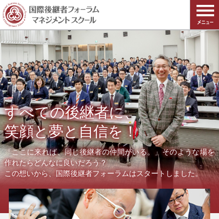
すべての後継者に、
笑顔と夢と自信を！
「ここに来れば、同じ後継者の仲間がいる。」そのような場を
作れたらどんなに良いだろう？
この想いから、国際後継者フォーラムはスタートしました。