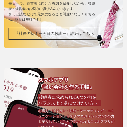
毎日一つ、経営者に向けた教訓を紹介しながら、後継
者・経営者のお悩みに切り込んでいきます。
きっと読むだけで元気になること間違いなし！もちろ
ん、購読は無料です！
『社長の掟！ー今日の教訓ー』詳細はこちら
スマホアプリ
『強い会社を作る手帳』
後継者に求められる6つの力を
バランスよく身につけたい方へ
心構え・ビジョン・財務・マーケティング・コミ
ュニケーション・リスクマネジメントの6つの力
を記入していくことで高められるスマホアプリが
できました！