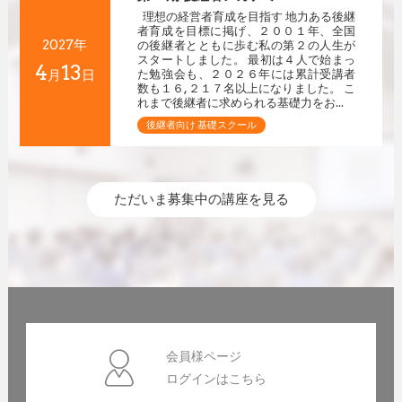
理想の経営者育成を目指す 地力ある後継
者育成を目標に掲げ、２００１年、全国
2027年
の後継者とともに歩む私の第２の人生が
スタートしました。 最初は４人で始まっ
4
13
月
日
た勉強会も、２０２６年には累計受講者
数も１６,２１７名以上になりました。 こ
れまで後継者に求められる基礎力をお...
後継者向け 基礎スクール
ただいま募集中の講座を見る
会員様ページ
ログインはこちら