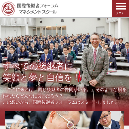
すべての後継者に、
笑顔と夢と自信を！
「ここに来れば、同じ後継者の仲間がいる。」そのような場を
作れたらどんなに良いだろう？
この想いから、国際後継者フォーラムはスタートしました。