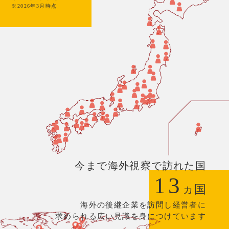
※2026年3月時点
今まで海外視察で訪れた国
13
ヵ国
海外の後継企業を訪問し経営者に
求められる広い見識を身につけています