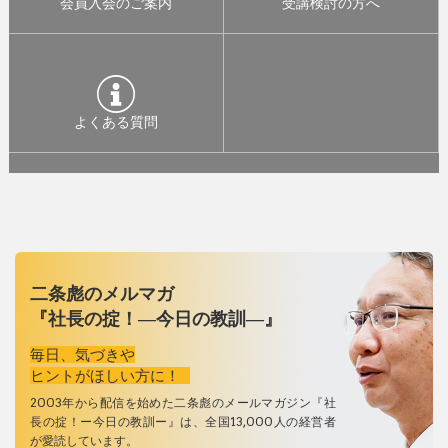
会員入会のご案内
受講検討の方へ
よくある質問
二条彪のメルマガ
『社長の掟！―今日の教訓―』
毎日、気づきや
ヒントがほしい方に！
2003年から配信を始めた二条彪のメールマガジン『社
長の掟！ー今日の教訓ー』は、全国13,000人の経営者
が愛読しています。