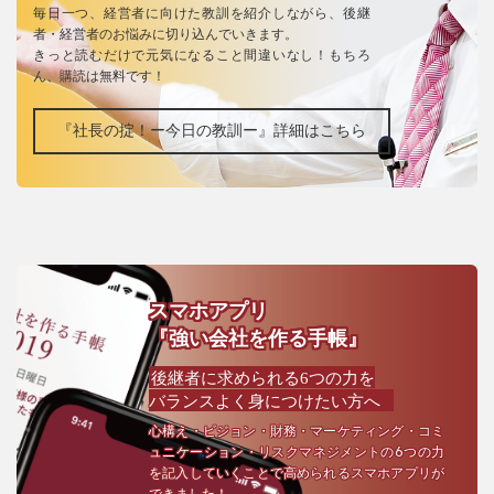
毎日一つ、経営者に向けた教訓を紹介しながら、後継
者・経営者のお悩みに切り込んでいきます。
きっと読むだけで元気になること間違いなし！もちろ
ん、購読は無料です！
『社長の掟！ー今日の教訓ー』詳細はこちら
スマホアプリ
『強い会社を作る手帳』
後継者に求められる6つの力を
バランスよく身につけたい方へ
心構え・ビジョン・財務・マーケティング・コミ
ュニケーション・リスクマネジメントの6つの力
を記入していくことで高められるスマホアプリが
できました！