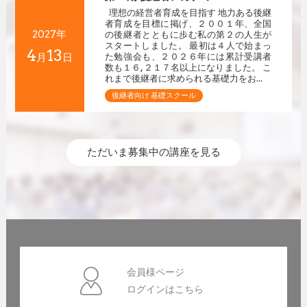
理想の経営者育成を目指す 地力ある後継
者育成を目標に掲げ、２００１年、全国
2027年
の後継者とともに歩む私の第２の人生が
スタートしました。 最初は４人で始まっ
4
13
月
日
た勉強会も、２０２６年には累計受講者
数も１６,２１７名以上になりました。 こ
れまで後継者に求められる基礎力をお...
後継者向け 基礎スクール
ただいま募集中の講座を見る
会員様ページ
ログインはこちら