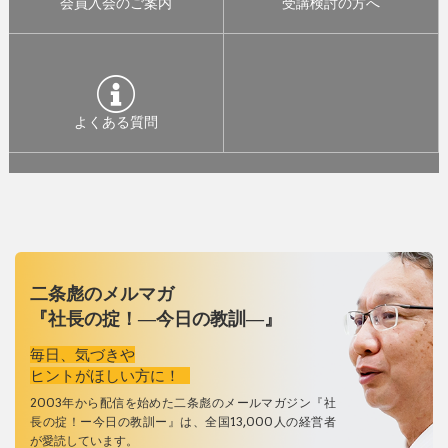
会員入会のご案内
受講検討の方へ
よくある質問
二条彪のメルマガ
『社長の掟！―今日の教訓―』
毎日、気づきや
ヒントがほしい方に！
2003年から配信を始めた二条彪のメールマガジン『社
長の掟！ー今日の教訓ー』は、全国13,000人の経営者
が愛読しています。