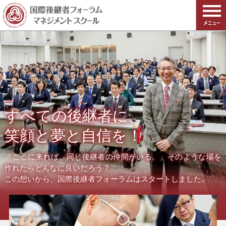
すべての後継者に、
笑顔と夢と自信を！
「ここに来れば、同じ後継者の仲間がいる。」そのような場を
作れたらどんなに良いだろう？
この想いから、国際後継者フォーラムはスタートしました。