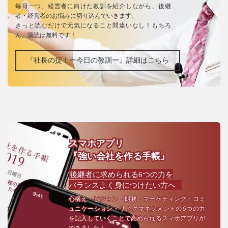
毎日一つ、経営者に向けた教訓を紹介しながら、後継
者・経営者のお悩みに切り込んでいきます。
きっと読むだけで元気になること間違いなし！もちろ
ん、購読は無料です！
『社長の掟！ー今日の教訓ー』詳細はこちら
スマホアプリ
『強い会社を作る手帳』
後継者に求められる6つの力を
バランスよく身につけたい方へ
心構え・ビジョン・財務・マーケティング・コミ
ュニケーション・リスクマネジメントの6つの力
を記入していくことで高められるスマホアプリが
できました！