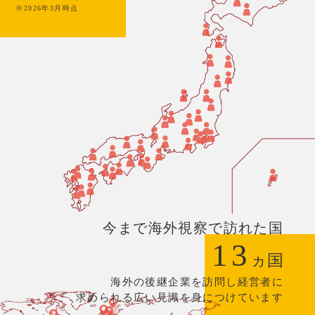
※2026年3月時点
今まで海外視察で訪れた国
13
ヵ国
海外の後継企業を訪問し経営者に
求められる広い見識を身につけています