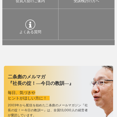
会員入会のご案内
受講検討の方へ
よくある質問
二条彪のメルマガ
『社長の掟！―今日の教訓―』
毎日、気づきや
ヒントがほしい方に！
2003年から配信を始めた二条彪のメールマガジン『社
長の掟！ー今日の教訓ー』は、全国13,000人の経営者
が愛読しています。