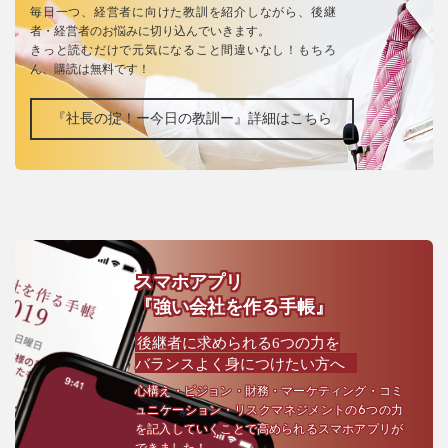
毎日一つ、経営者に向けた教訓を紹介しながら、後継
者・経営者のお悩みに切り込んでいきます。
きっと読むだけで元気になること間違いなし！もちろ
ん、購読は無料です！
『社長の掟！ー今日の教訓ー』詳細はこちら
スマホアプリ
『強い会社を作る手帳』
後継者に求められる6つの力を
バランスよく身につけたい方へ
心構え・ビジョン・財務・マーケティング・コミ
ュニケーション・リスクマネジメントの6つの力
を記入していくことで高められるスマホアプリが
できました！