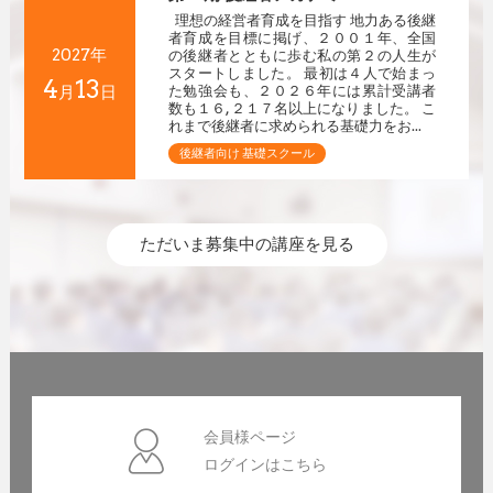
理想の経営者育成を目指す 地力ある後継
者育成を目標に掲げ、２００１年、全国
2027年
の後継者とともに歩む私の第２の人生が
スタートしました。 最初は４人で始まっ
4
13
月
日
た勉強会も、２０２６年には累計受講者
数も１６,２１７名以上になりました。 こ
れまで後継者に求められる基礎力をお...
後継者向け 基礎スクール
ただいま募集中の講座を見る
会員様ページ
ログインはこちら