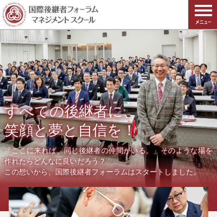
すべての後継者に、
笑顔と夢と自信を！
「ここに来れば、同じ後継者の仲間がいる。」そのような場を
作れたらどんなに良いだろう？
この想いから、国際後継者フォーラムはスタートしました。