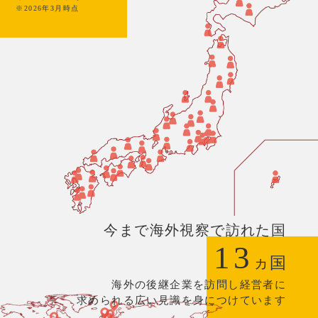
※2026年3月時点
今まで海外視察で訪れた国
13
ヵ国
海外の後継企業を訪問し経営者に
求められる広い見識を身につけています