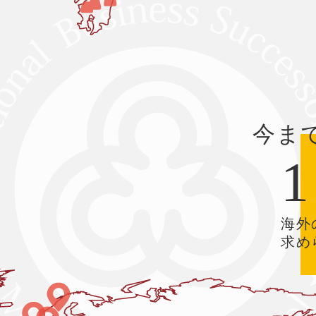
今ま
1
海外
求め