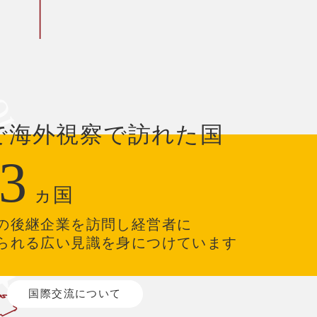
で海外視察で訪れた国
3
ヵ国
の後継企業を訪問し経営者に
られる広い見識を身につけています
国際交流について