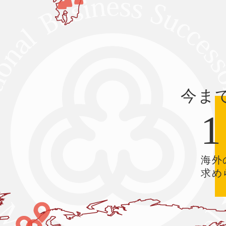
今ま
1
海外
求め