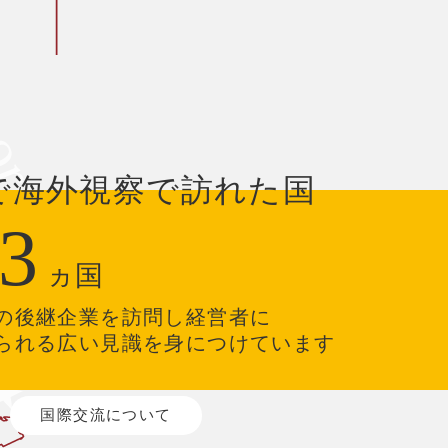
で海外視察で訪れた国
3
ヵ国
の後継企業を訪問し経営者に
られる広い見識を身につけています
国際交流について