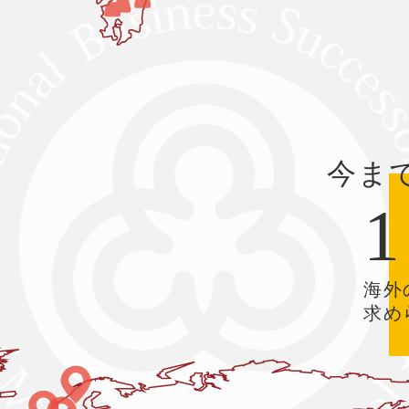
今ま
1
海外
求め