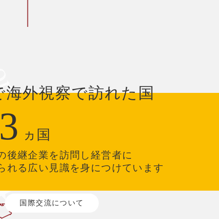
で海外視察で訪れた国
3
ヵ国
の後継企業を訪問し経営者に
られる広い見識を身につけています
国際交流について