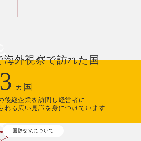
で海外視察で訪れた国
3
ヵ国
の後継企業を訪問し経営者に
られる広い見識を身につけています
国際交流について