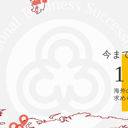
今ま
1
海外
求め