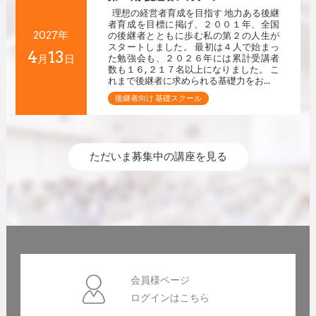
理想の経営者育成を目指す 地力ある後継
者育成を目標に掲げ、２００１年、全国
2027年
の後継者とともに歩む私の第２の人生が
スタートしました。 最初は４人で始まっ
4
13
月
日
た勉強会も、２０２６年には累計受講者
数も１６,２１７名以上になりました。 こ
れまで後継者に求められる基礎力をお...
後継者向け 基礎スクール
ただいま募集中の講座を見る
会員様ページ
ログインはこちら