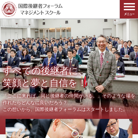
すべての後継者に、
笑顔と夢と自信を！
「ここに来れば、同じ後継者の仲間がいる。」そのような場を
作れたらどんなに良いだろう？
この想いから、国際後継者フォーラムはスタートしました。