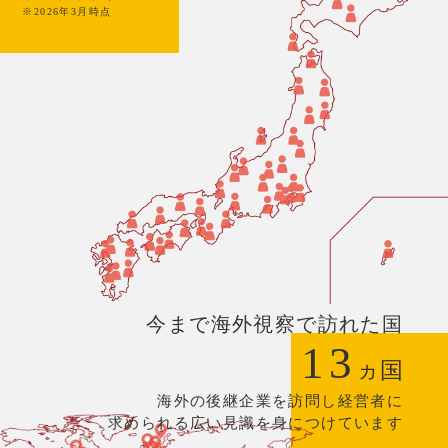
※2026年3月時点
今まで海外視察で訪れた国
13
ヵ国
海外の後継企業を訪問し経営者に
求められる広い見識を身につけています