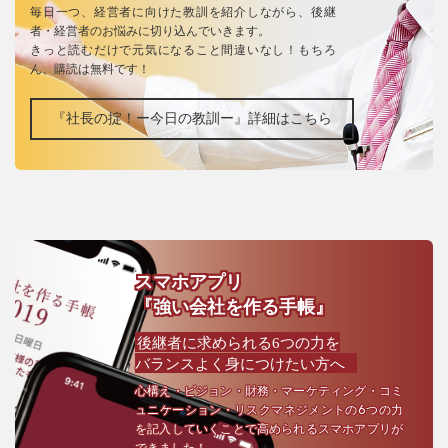
毎日一つ、経営者に向けた教訓を紹介しながら、後継
者・経営者のお悩みに切り込んでいきます。
きっと読むだけで元気になること間違いなし！もちろ
ん、購読は無料です！
『社長の掟！ー今日の教訓ー』詳細はこちら
スマホアプリ
『強い会社を作る手帳』
後継者に求められる6つの力を
バランスよく身につけたい方へ
心構え・ビジョン・財務・マーケティング・コミ
ュニケーション・リスクマネジメントの6つの力
を記入していくことで高められるスマホアプリが
できました！