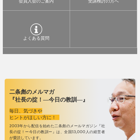
会員入会のご案内
受講検討の方へ
よくある質問
二条彪のメルマガ
『社長の掟！―今日の教訓―』
毎日、気づきや
ヒントがほしい方に！
2003年から配信を始めた二条彪のメールマガジン『社
長の掟！ー今日の教訓ー』は、全国13,000人の経営者
が愛読しています。