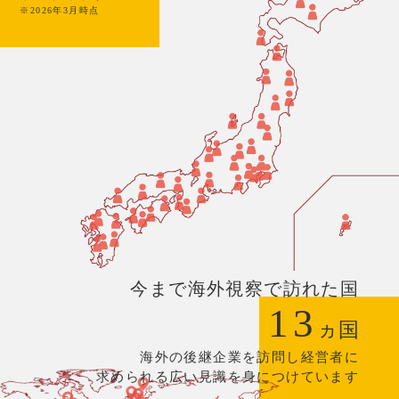
※2026年3月時点
今まで海外視察で訪れた国
13
ヵ国
海外の後継企業を訪問し経営者に
求められる広い見識を身につけています