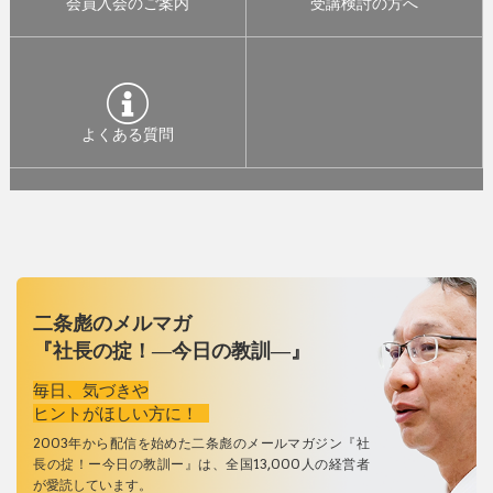
会員入会のご案内
受講検討の方へ
よくある質問
二条彪のメルマガ
『社長の掟！―今日の教訓―』
毎日、気づきや
ヒントがほしい方に！
2003年から配信を始めた二条彪のメールマガジン『社
長の掟！ー今日の教訓ー』は、全国13,000人の経営者
が愛読しています。