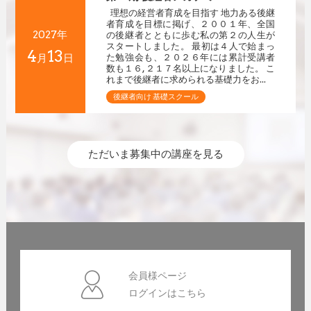
理想の経営者育成を目指す 地力ある後継
者育成を目標に掲げ、２００１年、全国
2027年
の後継者とともに歩む私の第２の人生が
スタートしました。 最初は４人で始まっ
4
13
月
日
た勉強会も、２０２６年には累計受講者
数も１６,２１７名以上になりました。 こ
れまで後継者に求められる基礎力をお...
後継者向け 基礎スクール
ただいま募集中の講座を見る
会員様ページ
ログインはこちら