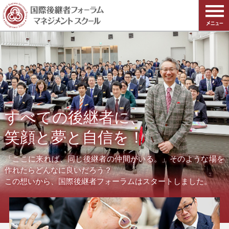
すべての後継者に、
笑顔と夢と自信を！
「ここに来れば、同じ後継者の仲間がいる。」そのような場を
作れたらどんなに良いだろう？
この想いから、国際後継者フォーラムはスタートしました。