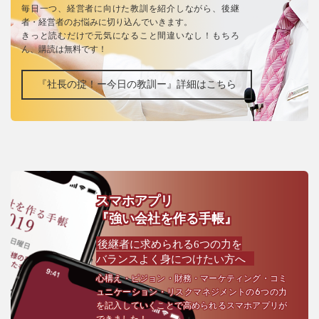
毎日一つ、経営者に向けた教訓を紹介しながら、後継
者・経営者のお悩みに切り込んでいきます。
きっと読むだけで元気になること間違いなし！もちろ
ん、購読は無料です！
『社長の掟！ー今日の教訓ー』詳細はこちら
スマホアプリ
『強い会社を作る手帳』
後継者に求められる6つの力を
バランスよく身につけたい方へ
心構え・ビジョン・財務・マーケティング・コミ
ュニケーション・リスクマネジメントの6つの力
を記入していくことで高められるスマホアプリが
できました！