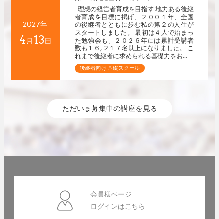
理想の経営者育成を目指す 地力ある後継
者育成を目標に掲げ、２００１年、全国
2027年
の後継者とともに歩む私の第２の人生が
スタートしました。 最初は４人で始まっ
4
13
月
日
た勉強会も、２０２６年には累計受講者
数も１６,２１７名以上になりました。 こ
れまで後継者に求められる基礎力をお...
後継者向け 基礎スクール
ただいま募集中の講座を見る
会員様ページ
ログインはこちら