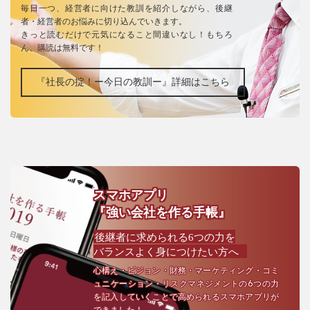
毎日一つ、経営者に向けた教訓を紹介しながら、後継
者・経営者のお悩みに切り込んでいきます。
きっと読むだけで元気になること間違いなし！もちろ
ん、購読は無料です！
『社長の掟！ー今日の教訓ー』詳細はこちら
スマホアプリ
『強い会社を作る手帳』
後継者に求められる6つの力を
バランスよく身につけたい方へ
心構え・ビジョン・財務・マーケティング・コミ
ュニケーション・リスクマネジメントの6つの力
を記入していくことで高められるスマホアプリが
できました！