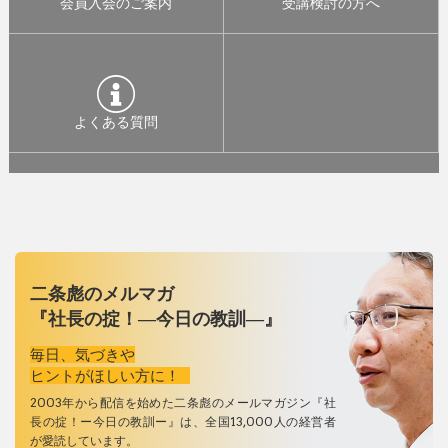
会員入会のご案内
受講検討の方へ
よくある質問
二条彪のメルマガ
『社長の掟！―今日の教訓―』
毎日、気づきや
ヒントがほしい方に！
2003年から配信を始めた二条彪のメールマガジン『社
長の掟！ー今日の教訓ー』は、全国13,000人の経営者
が愛読しています。