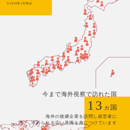
※2026年3月時点
今まで海外視察で訪れた国
13
ヵ国
海外の後継企業を訪問し経営者に
求められる広い見識を身につけています