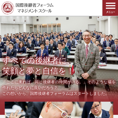
すべての後継者に、
笑顔と夢と自信を！
「ここに来れば、同じ後継者の仲間がいる。」そのような場を
作れたらどんなに良いだろう？
この想いから、国際後継者フォーラムはスタートしました。