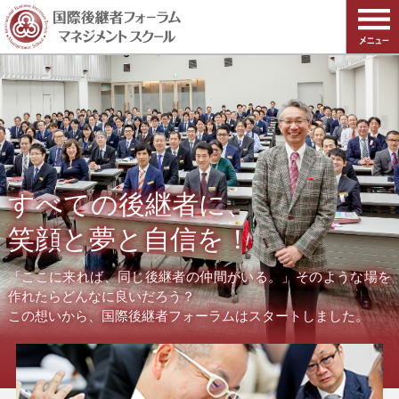
すべての後継者に、
笑顔と夢と自信を！
「ここに来れば、同じ後継者の仲間がいる。」そのような場を
作れたらどんなに良いだろう？
この想いから、国際後継者フォーラムはスタートしました。