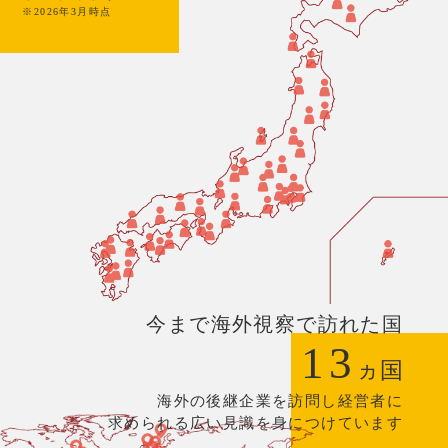
※2026年3月時点
今まで海外視察で訪れた国
13
ヵ国
海外の後継企業を訪問し経営者に
求められる広い見識を身につけています