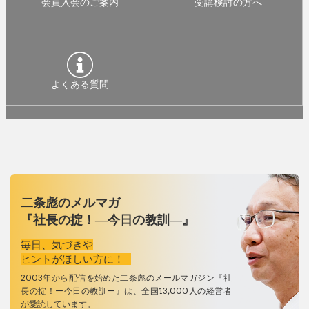
会員入会のご案内
受講検討の方へ
よくある質問
二条彪のメルマガ
『社長の掟！―今日の教訓―』
毎日、気づきや
ヒントがほしい方に！
2003年から配信を始めた二条彪のメールマガジン『社
長の掟！ー今日の教訓ー』は、全国13,000人の経営者
が愛読しています。