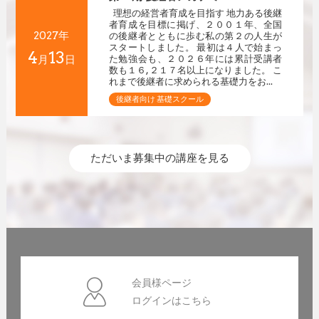
理想の経営者育成を目指す 地力ある後継
者育成を目標に掲げ、２００１年、全国
2027年
の後継者とともに歩む私の第２の人生が
スタートしました。 最初は４人で始まっ
4
13
月
日
た勉強会も、２０２６年には累計受講者
数も１６,２１７名以上になりました。 こ
れまで後継者に求められる基礎力をお...
後継者向け 基礎スクール
ただいま募集中の講座を見る
会員様ページ
ログインはこちら