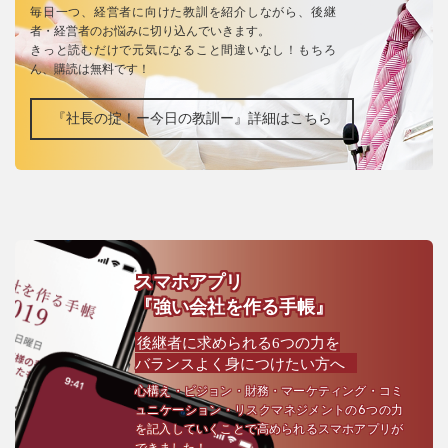
毎日一つ、経営者に向けた教訓を紹介しながら、後継
者・経営者のお悩みに切り込んでいきます。
きっと読むだけで元気になること間違いなし！もちろ
ん、購読は無料です！
『社長の掟！ー今日の教訓ー』詳細はこちら
スマホアプリ
『強い会社を作る手帳』
後継者に求められる6つの力を
バランスよく身につけたい方へ
心構え・ビジョン・財務・マーケティング・コミ
ュニケーション・リスクマネジメントの6つの力
を記入していくことで高められるスマホアプリが
できました！